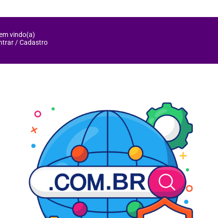
em vindo(a)
ntrar / Cadastro