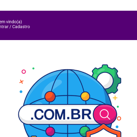
em vindo(a)
ntrar / Cadastro