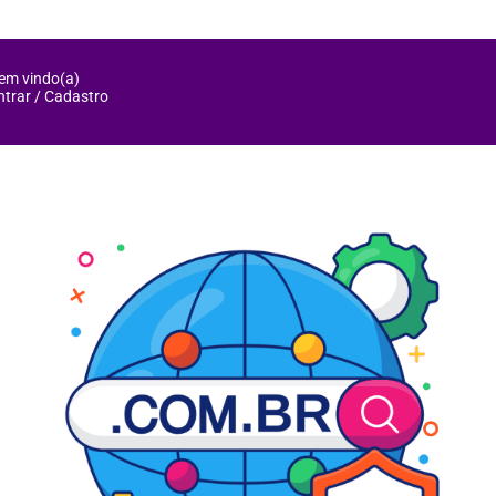
em vindo(a)
ntrar / Cadastro