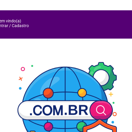
em vindo(a)
ntrar / Cadastro